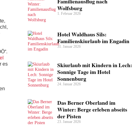
Familienausflug nach
Wolfsburg
1. Februar 2026
te,
chl,
Hotel Waldhaus Sils:
e
Familienskiurlaub im Engadin
31. Januar 2026
OÖ“.
el
Skiurlaub mit Kindern in Lech:
r es
Sonnige Tage im Hotel
Sonnenburg
24. Januar 2026
een
Das Berner Oberland im
Winter: Berge erleben abseits
der Pisten
23. Januar 2026