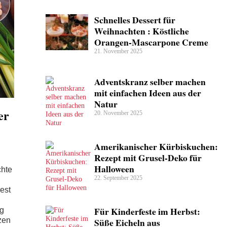
Schnelles Dessert für
Weihnachten : Köstliche
Orangen-Mascarpone Creme
21. November 2025
Adventskranz selber machen
mit einfachen Ideen aus der
Natur
er
20. November 2025
Amerikanischer Kürbiskuchen:
Rezept mit Grusel-Deko für
Halloween
chte
22. September 2025
est
Für Kinderfeste im Herbst:
ng
zen
Süße Eicheln aus