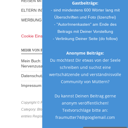
REISEN MIT KINDERN
Gastbeiträge:
- sind mindestens 600 Wörter lang mit
ELTERN INTERVIEWS
Überschriften und Foto (lizenzfrei)
WERBUNG UND GEWINNSPIELE
- "AutorInnenkasten" am Ende des
Beitrags mit Deiner Vorstellung
Cookie Einstellungen
- Verlinkung Deiner Seite (do follow)
MEHR VON FRAU MUTTER
Anonyme Beiträge:
Du möchtest Dir etwas von der Seele
Mein Buch: Eine Mama am Rande des
Nervenzusammenbruchs
schreiben und suchst eine
wertschätzende und verständnisvolle
Datenschutzerklärung
Community von Müttern?
Impressum
Du kannst Deinen Beitrag gerne
anonym veröffentlichen!
Copyright © Frau Mutter 2018 * https://frau-mutter.com
Textvorschläge bitte an:
Category: Blog * MCN: B8MVF-GD8BA-SKD2A * All
entries Registered & Protected
fraumutter74@googlemail.com
Schreibe einen Gastbeitrag!