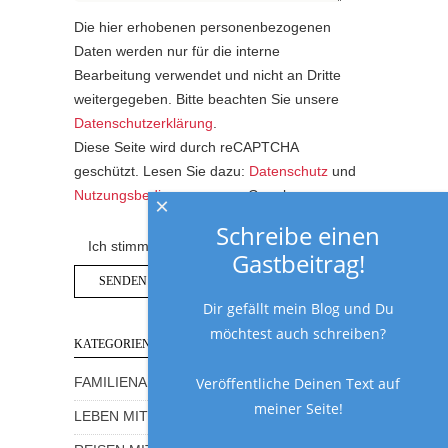
Die hier erhobenen personenbezogenen
Daten werden nur für die interne
Bearbeitung verwendet und nicht an Dritte
weitergegeben. Bitte beachten Sie unsere
Datenschutzerklärung
.
Diese Seite wird durch reCAPTCHA
geschützt. Lesen Sie dazu:
Datenschutz
und
Nutzungsbedingungen
von Google.
×
Schreibe einen
Ich stimme der Datenschutzerklärung zu.
Gastbeitrag!
Dir gefällt mein Blog und Du
möchtest auch schreiben?
KATEGORIEN
Veröffentliche Deinen Text auf
FAMILIENALLTAG MIT HUMOR
meiner Seite!
LEBEN MIT KINDERN