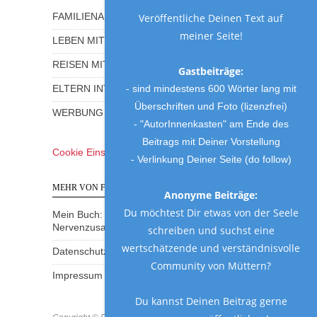
Veröffentliche Deinen Text auf
FAMILIENALLTAG MIT HUMOR
meiner Seite!
LEBEN MIT KINDERN
REISEN MIT KINDERN
Gastbeiträge:
- sind mindestens 600 Wörter lang mit
ELTERN INTERVIEWS
Überschriften und Foto (lizenzfrei)
WERBUNG UND GEWINNSPIELE
- "AutorInnenkasten" am Ende des
Beitrags mit Deiner Vorstellung
Cookie Einstellungen
- Verlinkung Deiner Seite (do follow)
MEHR VON FRAU MUTTER
Anonyme Beiträge:
Du möchtest Dir etwas von der Seele
Mein Buch: Eine Mama am Rande des
Nervenzusammenbruchs
schreiben und suchst eine
wertschätzende und verständnisvolle
Datenschutzerklärung
Community von Müttern?
Impressum
Du kannst Deinen Beitrag gerne