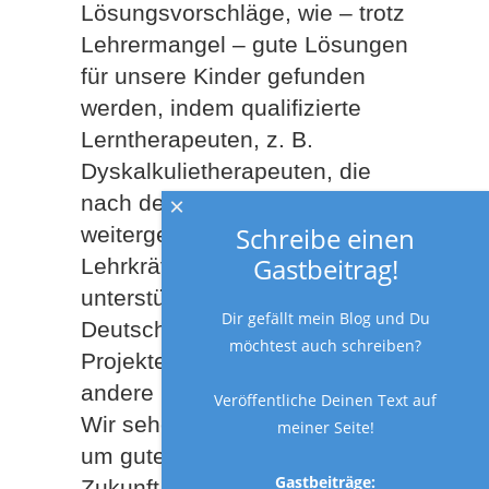
Lösungsvorschläge, wie – trotz
Lehrermangel – gute Lösungen
für unsere Kinder gefunden
werden, indem qualifizierte
Lerntherapeuten, z. B.
Dyskalkulietherapeuten, die
nach dem BVL-Standard
×
Schreibe einen
weitergebildet wurden,
Gastbeitrag!
Lehrkräfte in den Schulen
unterstützen. Es gibt in
Dir gefällt mein Blog und Du
Deutschland durchaus
möchtest auch schreiben?
Projekte, die beispielhaft für
andere Schulen sein können.
Veröffentliche Deinen Text auf
Wir sehen darin einen Weg,
meiner Seite!
um gute Lösungen für die
Gastbeiträge:
Zukunft unserer Kinder zu