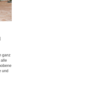
l
in ganz
 alle
ehobene
e und