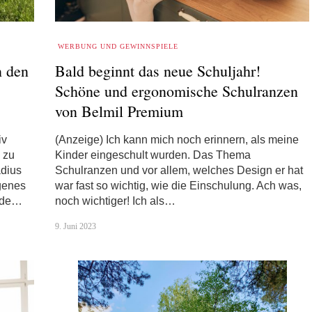
WERBUNG UND GEWINNSPIELE
n den
Bald beginnt das neue Schuljahr!
Schöne und ergonomische Schulranzen
von Belmil Premium
iv
(Anzeige) Ich kann mich noch erinnern, als meine
 zu
Kinder eingeschult wurden. Das Thema
dius
Schulranzen und vor allem, welches Design er hat
igenes
war fast so wichtig, wie die Einschulung. Ach was,
urde…
noch wichtiger! Ich als…
9. Juni 2023