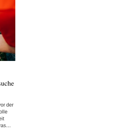
suche
vor der
olle
it
 was…