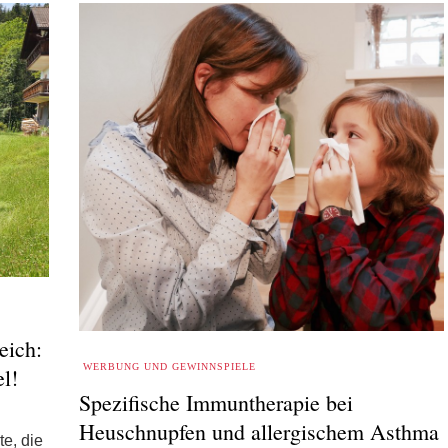
eich:
WERBUNG UND GEWINNSPIELE
l!
Spezifische Immuntherapie bei
Heuschnupfen und allergischem Asthma
e, die