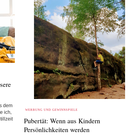
sere
us dem
WERBUNG UND GEWINNSPIELE
e ich,
Pubertät: Wenn aus Kindern
llzeit
Persönlichkeiten werden