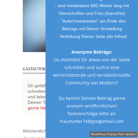
- sind mindestens 600 Wörter lang mit
Überschriften und Foto (lizenzfrei)
- "AutorInnenkasten" am Ende des
Beitrags mit Deiner Vorstellung
- Verlinkung Deiner Seite (do follow)
Anonyme Beiträge:
Du möchtest Dir etwas von der Seele
schreiben und suchst eine
GASTAUTOREN WILLKOMMEN!
wertschätzende und verständnisvolle
Community von Müttern?
Dir gefällt es hier und Du möchtest
schreiben? Hast Du eine Meinung, Humor
und liebst Familienthemen? Veröffentliche
Du kannst Deinen Beitrag gerne
Deinen Text bei Frau Mutter!
Melde Dich
anonym veröffentlichen!
gerne hier
Textvorschläge bitte an:
fraumutter74@googlemail.com
Wöchentlicher Newsletter von Frau Mutter mit
Schreibe einen Gastbeitrag!
WordPress Popup Free Version