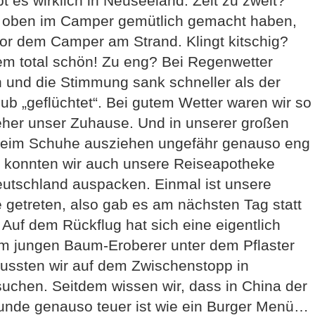
 es wirklich in Neuseeland. Zeit zu zweit?
h oben im Camper gemütlich gemacht haben,
or dem Camper am Strand. Klingt kitschig?
dem total schön! Zu eng? Bei Regenwetter
h und die Stimmung sank schneller als der
ub „geflüchtet“. Bei gutem Wetter waren wir so
 eher unser Zuhause. Und in unserer großen
beim Schuhe ausziehen ungefähr genauso eng
e konnten wir auch unsere Reiseapotheke
Deutschland auspacken. Einmal ist unsere
 getreten, also gab es am nächsten Tag statt
Auf dem Rückflug hat sich eine eigentlich
 jungen Baum-Eroberer unter dem Pflaster
mussten wir auf dem Zwischenstopp in
fsuchen. Seitdem wissen wir, dass in China der
Wunde genauso teuer ist wie ein Burger Menü…