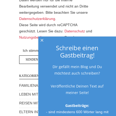
Daten werden nur für die interne
Bearbeitung verwendet und nicht an Dritte
weitergegeben. Bitte beachten Sie unsere
Datenschutzerklärung
.
Diese Seite wird durch reCAPTCHA
geschützt. Lesen Sie dazu:
Datenschutz
und
Nutzungsbedingungen
von Google.
×
Schreibe einen
Ich stimme der Datenschutzerklärung zu.
Gastbeitrag!
Dir gefällt mein Blog und Du
möchtest auch schreiben?
KATEGORIEN
Veröffentliche Deinen Text auf
FAMILIENALLTAG MIT HUMOR
meiner Seite!
LEBEN MIT KINDERN
REISEN MIT KINDERN
Gastbeiträge:
- sind mindestens 600 Wörter lang mit
ELTERN INTERVIEWS