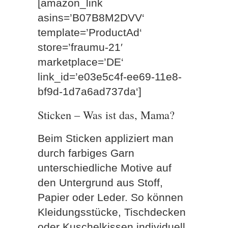
[amazon_link
asins=’B07B8M2DVV‘
template=’ProductAd‘
store=’fraumu-21′
marketplace=’DE‘
link_id=’e03e5c4f-ee69-11e8-
bf9d-1d7a6ad737da‘]
Sticken – Was ist das, Mama?
Beim Sticken appliziert man
durch farbiges Garn
unterschiedliche Motive auf
den Untergrund aus Stoff,
Papier oder Leder. So können
Kleidungsstücke, Tischdecken
oder Kuschelkissen individuell