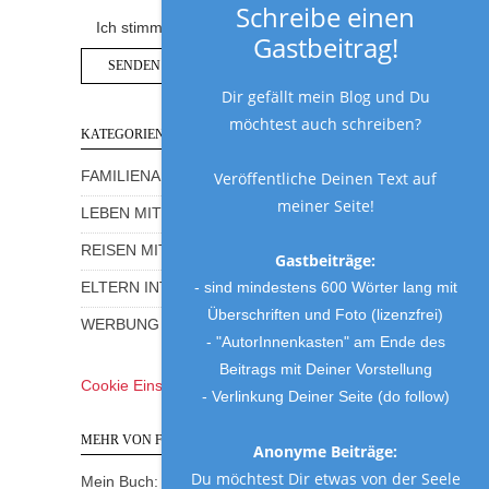
Schreibe einen
Ich stimme der Datenschutzerklärung zu.
Gastbeitrag!
Dir gefällt mein Blog und Du
möchtest auch schreiben?
KATEGORIEN
FAMILIENALLTAG MIT HUMOR
Veröffentliche Deinen Text auf
meiner Seite!
LEBEN MIT KINDERN
REISEN MIT KINDERN
Gastbeiträge:
- sind mindestens 600 Wörter lang mit
ELTERN INTERVIEWS
Überschriften und Foto (lizenzfrei)
WERBUNG UND GEWINNSPIELE
- "AutorInnenkasten" am Ende des
Beitrags mit Deiner Vorstellung
Cookie Einstellungen
- Verlinkung Deiner Seite (do follow)
MEHR VON FRAU MUTTER
Anonyme Beiträge:
Du möchtest Dir etwas von der Seele
Mein Buch: Eine Mama am Rande des