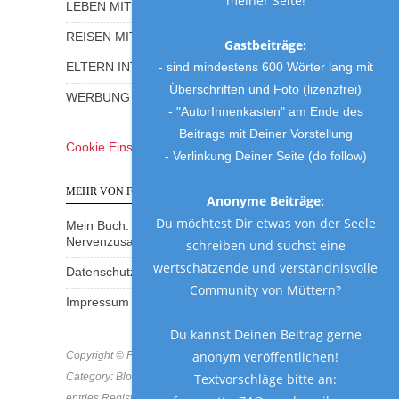
meiner Seite!
LEBEN MIT KINDERN
REISEN MIT KINDERN
Gastbeiträge:
- sind mindestens 600 Wörter lang mit
ELTERN INTERVIEWS
Überschriften und Foto (lizenzfrei)
WERBUNG UND GEWINNSPIELE
- "AutorInnenkasten" am Ende des
Beitrags mit Deiner Vorstellung
Cookie Einstellungen
- Verlinkung Deiner Seite (do follow)
MEHR VON FRAU MUTTER
Anonyme Beiträge:
Du möchtest Dir etwas von der Seele
Mein Buch: Eine Mama am Rande des
Nervenzusammenbruchs
schreiben und suchst eine
wertschätzende und verständnisvolle
Datenschutzerklärung
Community von Müttern?
Impressum
Du kannst Deinen Beitrag gerne
anonym veröffentlichen!
Copyright © Frau Mutter 2018 * https://frau-mutter.com
Textvorschläge bitte an:
Category: Blog * MCN: B8MVF-GD8BA-SKD2A * All
entries Registered & Protected