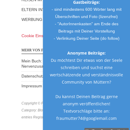
Gastbeiträge:
- sind mindestens 600 Wörter lang mit
ELTERN INTERVIEWS
Überschriften und Foto (lizenzfrei)
WERBUNG UND GEWINNSPIELE
- "AutorInnenkasten" am Ende des
Beitrags mit Deiner Vorstellung
Cookie Einstellungen
- Verlinkung Deiner Seite (do follow)
MEHR VON FRAU MUTTER
Anonyme Beiträge:
Du möchtest Dir etwas von der Seele
Mein Buch: Eine Mama am Rande des
Nervenzusammenbruchs
schreiben und suchst eine
wertschätzende und verständnisvolle
Datenschutzerklärung
Community von Müttern?
Impressum
Du kannst Deinen Beitrag gerne
anonym veröffentlichen!
Copyright © Frau Mutter 2018 * https://frau-mutter.com
Textvorschläge bitte an:
Category: Blog * MCN: B8MVF-GD8BA-SKD2A * All
entries Registered & Protected
fraumutter74@googlemail.com
Schreibe einen Gastbeitrag!