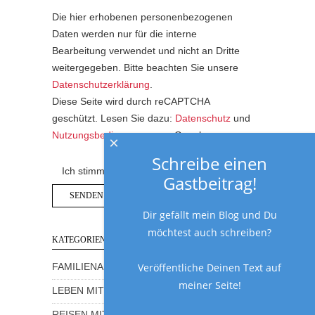
Die hier erhobenen personenbezogenen
Daten werden nur für die interne
Bearbeitung verwendet und nicht an Dritte
weitergegeben. Bitte beachten Sie unsere
Datenschutzerklärung
.
Diese Seite wird durch reCAPTCHA
geschützt. Lesen Sie dazu:
Datenschutz
und
Nutzungsbedingungen
von Google.
×
Schreibe einen
Ich stimme der Datenschutzerklärung zu.
Gastbeitrag!
Dir gefällt mein Blog und Du
möchtest auch schreiben?
KATEGORIEN
Veröffentliche Deinen Text auf
FAMILIENALLTAG MIT HUMOR
meiner Seite!
LEBEN MIT KINDERN
REISEN MIT KINDERN