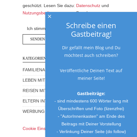
geschützt. Lesen Sie dazu:
Datenschutz
und
Nutzungsbedingungen
von Google.
×
Schreibe einen
Ich stimme der Datenschutzerklärung zu.
Gastbeitrag!
Dir gefällt mein Blog und Du
möchtest auch schreiben?
KATEGORIEN
Veröffentliche Deinen Text auf
FAMILIENALLTAG MIT HUMOR
meiner Seite!
LEBEN MIT KINDERN
REISEN MIT KINDERN
Gastbeiträge:
- sind mindestens 600 Wörter lang mit
ELTERN INTERVIEWS
Überschriften und Foto (lizenzfrei)
WERBUNG UND GEWINNSPIELE
- "AutorInnenkasten" am Ende des
Beitrags mit Deiner Vorstellung
Cookie Einstellungen
- Verlinkung Deiner Seite (do follow)