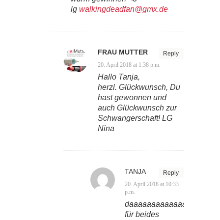
lg
walkingdeadfan@gmx.de
FRAU MUTTER
Reply
20. April 2018 at 1:38 p.m.
Hallo Tanja,
herzl. Glückwunsch, Du
hast gewonnen und
auch Glückwunsch zur
Schwangerschaft! LG
Nina
TANJA
Reply
20. April 2018 at 10:33
p.m.
daaaaaaaaaaaaaankesch
für beides