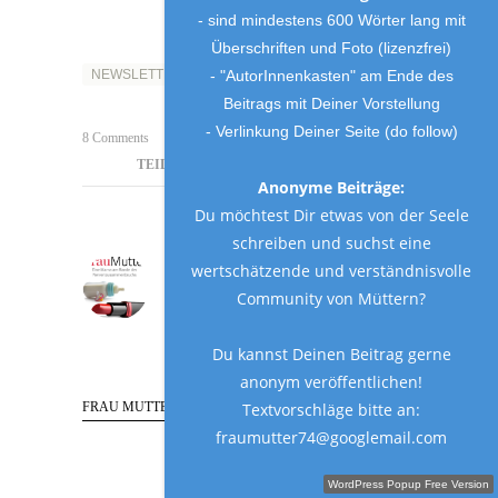
- sind mindestens 600 Wörter lang mit
Überschriften und Foto (lizenzfrei)
NEWSLETTER
- "AutorInnenkasten" am Ende des
Beitrags mit Deiner Vorstellung
- Verlinkung Deiner Seite (do follow)
8 Comments
TEILE DEN BEITRAG
Anonyme Beiträge:
Du möchtest Dir etwas von der Seele
schreiben und suchst eine
Frau Mutter
wertschätzende und verständnisvolle
Community von Müttern?
Du kannst Deinen Beitrag gerne
anonym veröffentlichen!
FRAU MUTTER FOLGEN
Textvorschläge bitte an:
fraumutter74@googlemail.com
Schreibe einen Gastbeitrag!
WordPress Popup Free Version