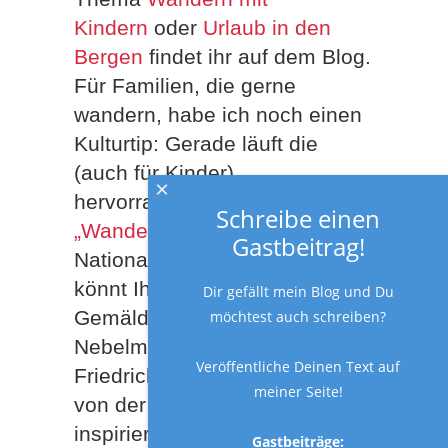
Kindern
oder
Urlaub in den
Bergen
findet ihr auf dem Blog.
Für Familien, die gerne
wandern, habe ich noch einen
Kulturtip: Gerade läuft die
(auch für Kinder)
×
hervorragende Ausstellung
Schreibe einen
„Wanderlust“
in der Alten
Gastbeitrag!
Nationalgalerie in Berlin. Hier
könnt Ihr unter anderem das
Dir gefällt mein Blog und Du
Gemälde „Wanderer über dem
möchtest auch schreiben?
Nebelmeer“ von Caspar David
Veröffentliche Deinen Text auf
Friedrich bewundern, das auch
meiner Seite!
von der sächsischen Schweiz
inspiriert wurde.
Gastbeiträge: