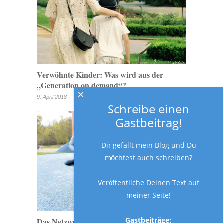
Verwöhnte Kinder: Was wird aus der
„Generation on demand“?
×
9. April 2018
Schreibe einen
Gastbeitrag!
Dir gefällt mein Blog und Du
möchtest auch schreiben?
Veröffentliche Deinen Text auf
meiner Seite!
Gastbeiträge:
Das Netzwerk Gesunde Kinder begleitet