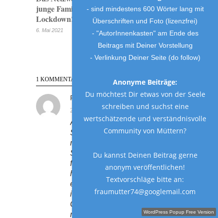
junge Familien kostenlos- auch im
- sind mindestens 600 Wörter lang mit
Lockdown!
Überschriften und Foto (lizenzfrei)
6. Mai 2021
- "AutorInnenkasten" am Ende des
Beitrags mit Deiner Vorstellung
- Verlinkung Deiner Seite (do follow)
1 KOMMENTAR
Anonyme Beiträge:
Du möchtest Dir etwas von der Seele
RUTH
Reply
schreiben und suchst eine
20. Dezember 2018 at 2:22 p.m.
wertschätzende und verständnisvolle
Auch du wirst mal eine
Community von Müttern?
Schwiegermutter und wirst dann
merken, was du deinen
Schwiegereltern
Du kannst Deinen Beitrag gerne
fälschlicherweise vorgeworfen
anonym veröffentlichen!
hast. Viele Dinge merkt man
Textvorschläge bitte an:
eben leider erst wenn es zu spät
fraumutter74@googlemail.com
ist. Jeder Mensch hat seine
Gewohnheiten und die muß
Schreibe einen Gastbeitrag!
WordPress Popup Free Version
man ja auch nicht unbedingt