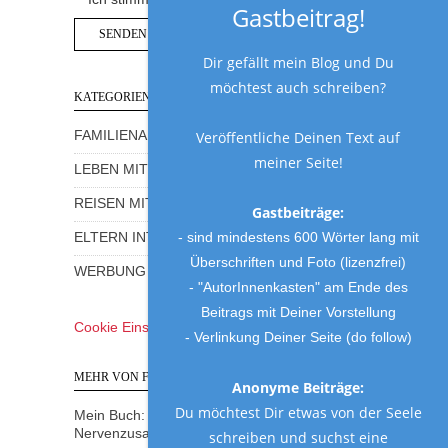
Gastbeitrag!
Dir gefällt mein Blog und Du
möchtest auch schreiben?
KATEGORIEN
FAMILIENALLTAG MIT HUMOR
Veröffentliche Deinen Text auf
meiner Seite!
LEBEN MIT KINDERN
REISEN MIT KINDERN
Gastbeiträge:
- sind mindestens 600 Wörter lang mit
ELTERN INTERVIEWS
Überschriften und Foto (lizenzfrei)
WERBUNG UND GEWINNSPIELE
- "AutorInnenkasten" am Ende des
Beitrags mit Deiner Vorstellung
Cookie Einstellungen
- Verlinkung Deiner Seite (do follow)
MEHR VON FRAU MUTTER
Anonyme Beiträge:
Du möchtest Dir etwas von der Seele
Mein Buch: Eine Mama am Rande des
Nervenzusammenbruchs
schreiben und suchst eine