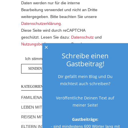
Daten werden nur für die interne
Bearbeitung verwendet und nicht an Dritte
weitergegeben. Bitte beachten Sie unsere
Datenschutzerklärung
.
Diese Seite wird durch reCAPTCHA
geschützt. Lesen Sie dazu:
Datenschutz
und
Nutzungsbedingungen
von Google.
×
Schreibe einen
Ich stimme der Datenschutzerklärung zu.
Gastbeitrag!
Dir gefällt mein Blog und Du
möchtest auch schreiben?
KATEGORIEN
Veröffentliche Deinen Text auf
FAMILIENALLTAG MIT HUMOR
meiner Seite!
LEBEN MIT KINDERN
REISEN MIT KINDERN
Gastbeiträge:
- sind mindestens 600 Wörter lang mit
ELTERN INTERVIEWS