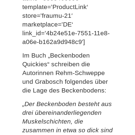
template=’ProductLink‘
store=’fraumu-21′
marketplace=’DE‘
link_id=’4b24e51e-7551-11e8-
a06e-b162a9d948c9′]
Im Buch „Beckenboden
Quickies“ schreiben die
Autorinnen Rehm-Schweppe
und Grabosch folgendes über
die Lage des Beckenbodens:
„Der Beckenboden besteht aus
drei übereinanderliegenden
Muskelschichten, die
zusammen in etwa so dick sind