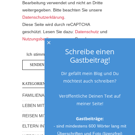
Bearbeitung verwendet und nicht an Dritte
weitergegeben. Bitte beachten Sie unsere
Datenschutzerklärung
.
Diese Seite wird durch reCAPTCHA
geschützt. Lesen Sie dazu:
Datenschutz
und
Nutzungsbedingungen
von Google.
×
Schreibe einen
Ich stimme der Datenschutzerklärung zu.
Gastbeitrag!
Dir gefällt mein Blog und Du
möchtest auch schreiben?
KATEGORIEN
Veröffentliche Deinen Text auf
FAMILIENALLTAG MIT HUMOR
meiner Seite!
LEBEN MIT KINDERN
REISEN MIT KINDERN
Gastbeiträge:
- sind mindestens 600 Wörter lang mit
ELTERN INTERVIEWS
Überschriften und Foto (lizenzfrei)