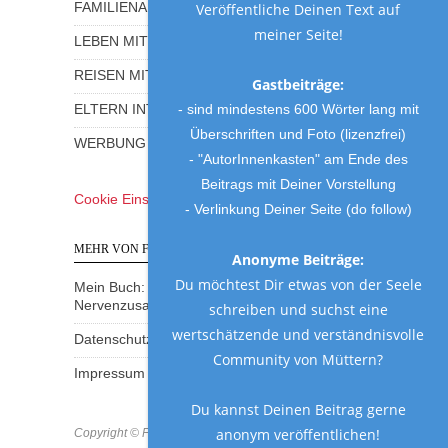
FAMILIENALLTAG MIT HUMOR
Veröffentliche Deinen Text auf
meiner Seite!
LEBEN MIT KINDERN
REISEN MIT KINDERN
Gastbeiträge:
- sind mindestens 600 Wörter lang mit
ELTERN INTERVIEWS
Überschriften und Foto (lizenzfrei)
WERBUNG UND GEWINNSPIELE
- "AutorInnenkasten" am Ende des
Beitrags mit Deiner Vorstellung
Cookie Einstellungen
- Verlinkung Deiner Seite (do follow)
MEHR VON FRAU MUTTER
Anonyme Beiträge:
Du möchtest Dir etwas von der Seele
Mein Buch: Eine Mama am Rande des
Nervenzusammenbruchs
schreiben und suchst eine
wertschätzende und verständnisvolle
Datenschutzerklärung
Community von Müttern?
Impressum
Du kannst Deinen Beitrag gerne
anonym veröffentlichen!
Copyright © Frau Mutter 2018 * https://frau-mutter.com