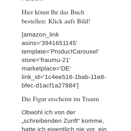
Hier könnt Ihr das Buch
bestellen: Klick aufs Bild!
[amazon_link
asins=’3941651145′
template=’ProductCarousel‘
store=’fraumu-21′
marketplace=’DE‘
link_id=’1c4ee516-1bab-11e8-
bfec-d1acf1a27884′]
Die Figur erscheint im Traum
Obwohl ich von der
„schreibenden Zunft“ komme,
hatte ich eigentlich nie vor, ein