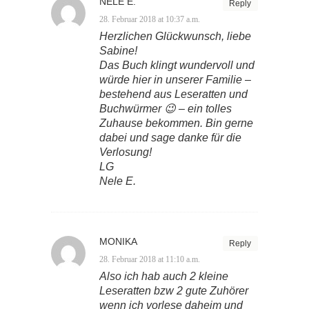
NELE E.
Reply
28. Februar 2018 at 10:37 a.m.
Herzlichen Glückwunsch, liebe
Sabine!
Das Buch klingt wundervoll und
würde hier in unserer Familie –
bestehend aus Leseratten und
Buchwürmer 😉 – ein tolles
Zuhause bekommen. Bin gerne
dabei und sage danke für die
Verlosung!
LG
Nele E.
MONIKA
Reply
28. Februar 2018 at 11:10 a.m.
Also ich hab auch 2 kleine
Leseratten bzw 2 gute Zuhörer
wenn ich vorlese daheim und