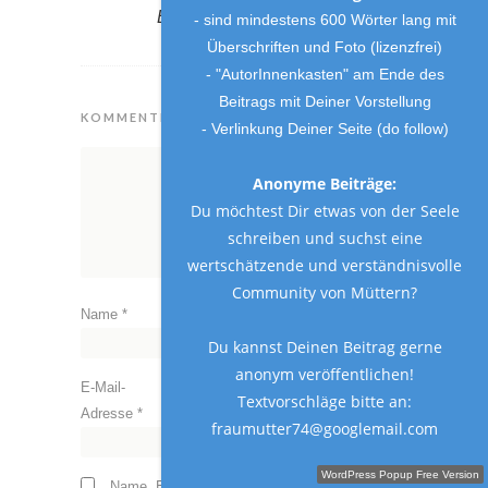
Erfahrungsbericht.
- sind mindestens 600 Wörter lang mit
Überschriften und Foto (lizenzfrei)
- "AutorInnenkasten" am Ende des
Beitrags mit Deiner Vorstellung
KOMMENTIEREN
- Verlinkung Deiner Seite (do follow)
Anonyme Beiträge:
Du möchtest Dir etwas von der Seele
schreiben und suchst eine
wertschätzende und verständnisvolle
Community von Müttern?
Name
*
Du kannst Deinen Beitrag gerne
anonym veröffentlichen!
E-Mail-
Textvorschläge bitte an:
Adresse
*
fraumutter74@googlemail.com
Schreibe einen Gastbeitrag!
WordPress Popup Free Version
Name, E-Mail-Adresse und Website in diesem