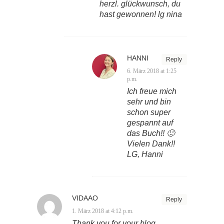
herzl. glückwunsch, du
hast gewonnen! lg nina
HANNI
Reply
6. März 2018 at 1:25
p.m.
Ich freue mich
sehr und bin
schon super
gespannt auf
das Buch!! 🙂
Vielen Dank!!
LG, Hanni
VIDAAO
Reply
1. März 2018 at 4:12 p.m.
Thank you for your blog