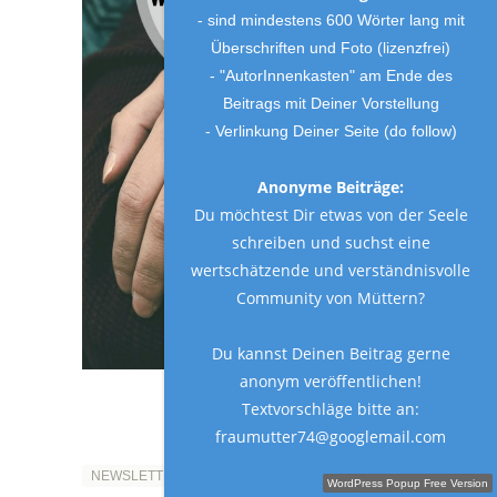
- sind mindestens 600 Wörter lang mit
Überschriften und Foto (lizenzfrei)
- "AutorInnenkasten" am Ende des
Beitrags mit Deiner Vorstellung
- Verlinkung Deiner Seite (do follow)
Anonyme Beiträge:
Du möchtest Dir etwas von der Seele
schreiben und suchst eine
wertschätzende und verständnisvolle
Community von Müttern?
Du kannst Deinen Beitrag gerne
anonym veröffentlichen!
Textvorschläge bitte an:
fraumutter74@googlemail.com
Schreibe einen Gastbeitrag!
NEWSLETTER
WordPress Popup Free Version