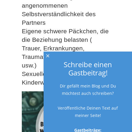
angenommenen
Selbstverständlichkeit des
Partners
Eigene schwere Päckchen, die
die Beziehung belasten (
Trauer, Erkrankungen,
×
Traumata, berufliche Probleme
Schreibe einen
usw.)
Gastbeitrag!
Sexuelle Probleme
Kinderwunsch
Dir gefällt mein Blog und Du
möchtest auch schreiben?
Veröffentliche Deinen Text auf
meiner Seite!
Gastbeiträge: