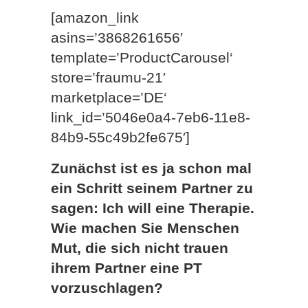
[amazon_link
asins=’3868261656′
template=’ProductCarousel‘
store=’fraumu-21′
marketplace=’DE‘
link_id=’5046e0a4-7eb6-11e8-
84b9-55c49b2fe675′]
Zunächst ist es ja schon mal
ein Schritt seinem Partner zu
sagen: Ich will eine Therapie.
Wie machen Sie Menschen
Mut, die sich nicht trauen
ihrem Partner eine PT
vorzuschlagen?