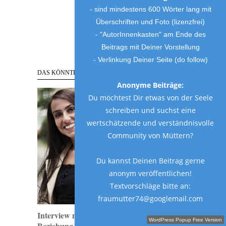
- sind mindestens 600 Wörter lang mit
Überschriften und Foto (lizenzfrei)
- "AutorInnenkasten" am Ende des
Beitrags mit Deiner Vorstellung
- Verlinkung Deiner Seite (do follow)
DAS KÖNNTE AUCH INTERESSANT SEIN…
Anonyme Beiträge:
Du möchtest Dir etwas von der Seele
schreiben und suchst eine
wertschätzende und verständnisvolle
Community von Müttern?
Du kannst Deinen Beitrag gerne
anonym veröffentlichen!
Textvorschläge bitte an:
fraumutter74@googlemail.com
Interview mit Katia Saalfrank: „Lieber
Schreibe einen Gastbeitrag!
WordPress Popup Free Version
Beziehung statt Erziehung“