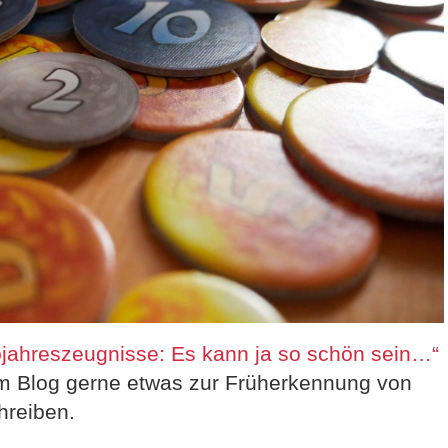
jahreszeugnisse: Es kann ja so schön sein…“
rem Blog gerne etwas zur Früherkennung von
hreiben.