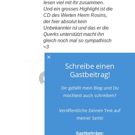
lesen viel mit ihr zusammen.
Und ein grosses Highlight ist die
CD des Werten Herrn Rosins,
der hier absolut kein
Unbekannter ist und das er die
Querks unterstützt macht ihn
gleich noch mal so sympathisch
<3
×
Schreibe einen
Gastbeitrag!
SABRINA
Reply
10. März 2017 at 3:22 p.m.
Dir gefällt mein Blog und Du
Hallo Frau Schürger,
uns freut sehr, dass der
möchtest auch schreiben?
Querk Ihnen gefällt.
Der Querk ist leider erst
Veröffentliche Deinen Text auf
für Kinder ab 3 Jahren
meiner Seite!
geeignet.
Er ist für Kinder unter 3
Jahren nicht geeignet,
Gastbeiträge: