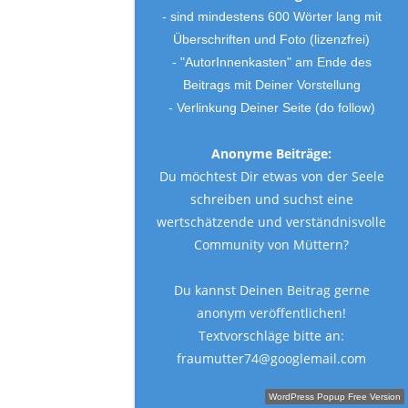
da er verschluckbare
- sind mindestens 600 Wörter lang mit
Kleinteile enthält. Gerne
Überschriften und Foto (lizenzfrei)
können Sie in unserem
- "AutorInnenkasten" am Ende des
Shop vorbeischauen.
Beitrags mit Deiner Vorstellung
Wir haben niedliche
Schmusetücher von
- Verlinkung Deiner Seite (do follow)
beleduc wie die
Handpuppe Maus
Anonyme Beiträge:
Martin, die als
Du möchtest Dir etwas von der Seele
Handpuppe oder
schreiben und suchst eine
Schmusetuch verwendet
wertschätzende und verständnisvolle
werden kann. Zusätzlich
ist sie bei 30Grad
Community von Müttern?
waschbar.
Die Schmusepuppe und
Du kannst Deinen Beitrag gerne
andere Designs finden
anonym veröffentlichen!
Sie hier:
Textvorschläge bitte an:
https://www.spielheld.de/spielen/r
co/beleduc-meine-erste-
fraumutter74@googlemail.com
handpuppe-maus-
Schreibe einen Gastbeitrag!
martin.html
WordPress Popup Free Version