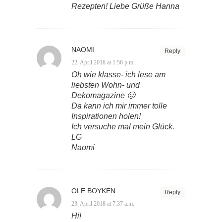
Rezepten! Liebe Grüße Hanna
NAOMI
Reply
22. April 2018 at 1:56 p.m.
Oh wie klasse- ich lese am
liebsten Wohn- und
Dekomagazine 🙂
Da kann ich mir immer tolle
Inspirationen holen!
Ich versuche mal mein Glück.
LG
Naomi
OLE BOYKEN
Reply
23. April 2018 at 7:37 a.m.
Hi!