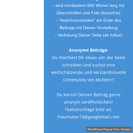
gewonnen! LG Nina
- sind mindestens 600 Wörter lang mit
Überschriften und Foto (lizenzfrei)
- "AutorInnenkasten" am Ende des
Beitrags mit Deiner Vorstellung
ELKE
Reply
- Verlinkung Deiner Seite (do follow)
VAN
DEN
NIEUWENDIJK
Anonyme Beiträge:
27. April 2018 at 9:44
Du möchtest Dir etwas von der Seele
a.m.
schreiben und suchst eine
Wow! Ich kann
wertschätzende und verständnisvolle
es noch gar
nicht glauben!
Community von Müttern?
Was für
großartige
Du kannst Deinen Beitrag gerne
Nachrichten!
anonym veröffentlichen!
Vielen, vielen,
Textvorschläge bitte an:
vielen Dank!
Wie geht es
fraumutter74@googlemail.com
denn jetzt
Schreibe einen Gastbeitrag!
weiter? Brauchst
WordPress Popup Free Version