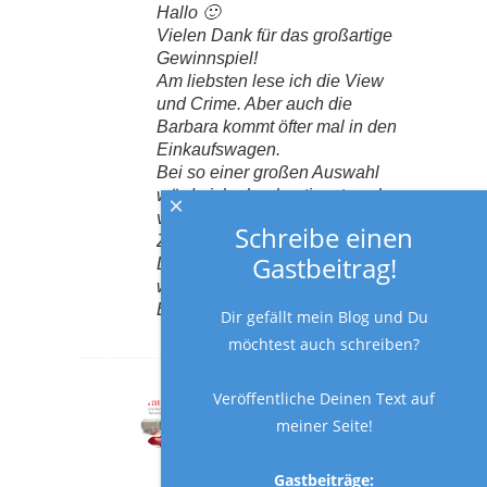
Hallo 🙂
Vielen Dank für das großartige
Gewinnspiel!
Am liebsten lese ich die View
und Crime. Aber auch die
Barbara kommt öfter mal in den
Einkaufswagen.
Bei so einer großen Auswahl
würde ich aber bestimmt noch
×
viele andere großartige
Schreibe einen
Zeitschriften finden 🙂
Gastbeitrag!
Liebe Grüße und eine
wunderbare restliche Woche!
Elke
Dir gefällt mein Blog und Du
möchtest auch schreiben?
Veröffentliche Deinen Text auf
FRAU MUTTER
Reply
meiner Seite!
27. April 2018 at 9:11 a.m.
Herzlichen
Gastbeiträge:
Glückwunsch, Du hast