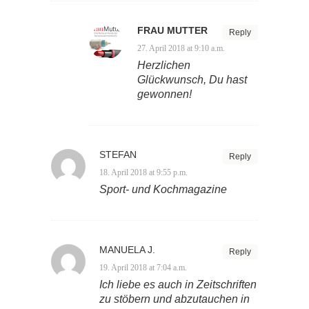
FRAU MUTTER
Reply
27. April 2018 at 9:10 a.m.
Herzlichen
Glückwunsch, Du hast
gewonnen!
STEFAN
Reply
18. April 2018 at 9:55 p.m.
Sport- und Kochmagazine
MANUELA J.
Reply
19. April 2018 at 7:04 a.m.
Ich liebe es auch in Zeitschriften
zu stöbern und abzutauchen in