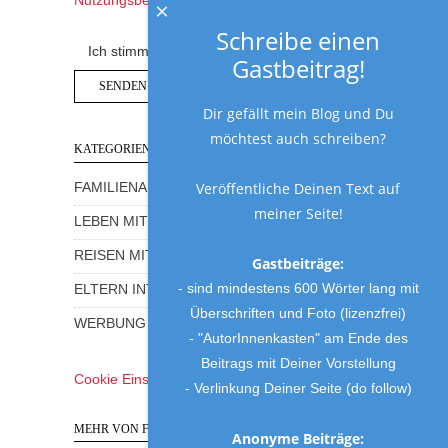
Nutzungsbedingungen
von Google.
×
Schreibe einen
Ich stimme der Datenschutzerklärung zu.
Gastbeitrag!
Dir gefällt mein Blog und Du
möchtest auch schreiben?
KATEGORIEN
Veröffentliche Deinen Text auf
FAMILIENALLTAG MIT HUMOR
meiner Seite!
LEBEN MIT KINDERN
REISEN MIT KINDERN
Gastbeiträge:
- sind mindestens 600 Wörter lang mit
ELTERN INTERVIEWS
Überschriften und Foto (lizenzfrei)
WERBUNG UND GEWINNSPIELE
- "AutorInnenkasten" am Ende des
Beitrags mit Deiner Vorstellung
Cookie Einstellungen
- Verlinkung Deiner Seite (do follow)
MEHR VON FRAU MUTTER
Anonyme Beiträge: