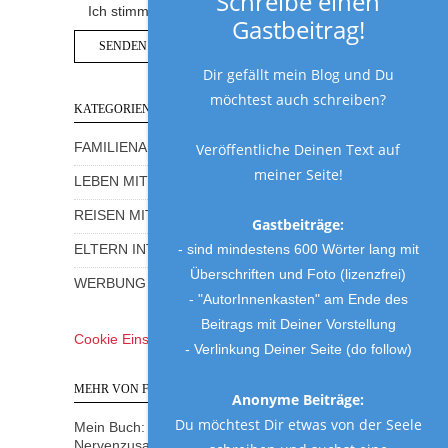
Schreibe einen
Ich stimme der Datenschutzerklärung zu.
Gastbeitrag!
Dir gefällt mein Blog und Du
möchtest auch schreiben?
KATEGORIEN
FAMILIENALLTAG MIT HUMOR
Veröffentliche Deinen Text auf
meiner Seite!
LEBEN MIT KINDERN
REISEN MIT KINDERN
Gastbeiträge:
- sind mindestens 600 Wörter lang mit
ELTERN INTERVIEWS
Überschriften und Foto (lizenzfrei)
WERBUNG UND GEWINNSPIELE
- "AutorInnenkasten" am Ende des
Beitrags mit Deiner Vorstellung
Cookie Einstellungen
- Verlinkung Deiner Seite (do follow)
MEHR VON FRAU MUTTER
Anonyme Beiträge:
Du möchtest Dir etwas von der Seele
Mein Buch: Eine Mama am Rande des
Nervenzusammenbruchs