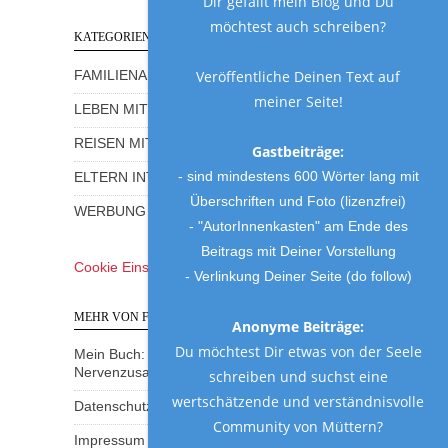
Dir gefällt mein Blog und Du
möchtest auch schreiben?
KATEGORIEN
Veröffentliche Deinen Text auf
FAMILIENALLTAG MIT HUMOR
meiner Seite!
LEBEN MIT KINDERN
REISEN MIT KINDERN
Gastbeiträge:
- sind mindestens 600 Wörter lang mit
ELTERN INTERVIEWS
Überschriften und Foto (lizenzfrei)
WERBUNG UND GEWINNSPIELE
- "AutorInnenkasten" am Ende des
Beitrags mit Deiner Vorstellung
Cookie Einstellungen
- Verlinkung Deiner Seite (do follow)
MEHR VON FRAU MUTTER
Anonyme Beiträge:
Du möchtest Dir etwas von der Seele
Mein Buch: Eine Mama am Rande des
Nervenzusammenbruchs
schreiben und suchst eine
wertschätzende und verständnisvolle
Datenschutzerklärung
Community von Müttern?
Impressum