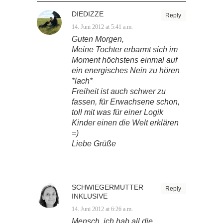
DIEDIZZE
Reply
14. Juni 2012 at 5:41 a.m.
Guten Morgen,
Meine Tochter erbarmt sich im
Moment höchstens einmal auf
ein energisches Nein zu hören
*lach*
Freiheit ist auch schwer zu
fassen, für Erwachsene schon,
toll mit was für einer Logik
Kinder einen die Welt erklären
=)
Liebe Grüße
SCHWIEGERMUTTER
Reply
INKLUSIVE
14. Juni 2012 at 6:26 a.m.
Mensch, ich hab all die