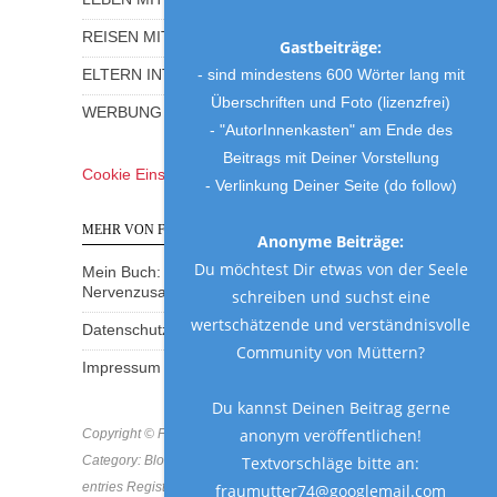
REISEN MIT KINDERN
Gastbeiträge:
- sind mindestens 600 Wörter lang mit
ELTERN INTERVIEWS
Überschriften und Foto (lizenzfrei)
WERBUNG UND GEWINNSPIELE
- "AutorInnenkasten" am Ende des
Beitrags mit Deiner Vorstellung
Cookie Einstellungen
- Verlinkung Deiner Seite (do follow)
MEHR VON FRAU MUTTER
Anonyme Beiträge:
Du möchtest Dir etwas von der Seele
Mein Buch: Eine Mama am Rande des
Nervenzusammenbruchs
schreiben und suchst eine
wertschätzende und verständnisvolle
Datenschutzerklärung
Community von Müttern?
Impressum
Du kannst Deinen Beitrag gerne
anonym veröffentlichen!
Copyright © Frau Mutter 2018 * https://frau-mutter.com
Textvorschläge bitte an:
Category: Blog * MCN: B8MVF-GD8BA-SKD2A * All
entries Registered & Protected
fraumutter74@googlemail.com