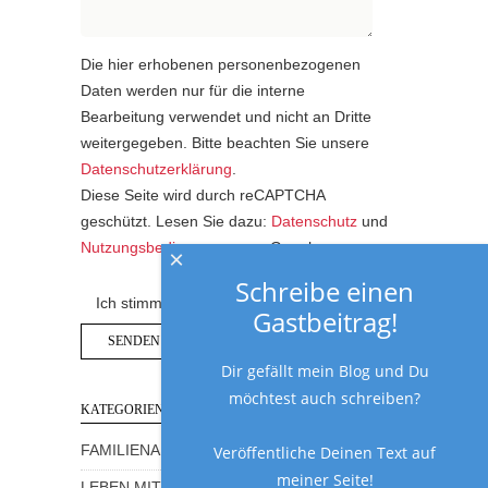
Die hier erhobenen personenbezogenen
Daten werden nur für die interne
Bearbeitung verwendet und nicht an Dritte
weitergegeben. Bitte beachten Sie unsere
Datenschutzerklärung
.
Diese Seite wird durch reCAPTCHA
geschützt. Lesen Sie dazu:
Datenschutz
und
Nutzungsbedingungen
von Google.
×
Schreibe einen
Ich stimme der Datenschutzerklärung zu.
Gastbeitrag!
Dir gefällt mein Blog und Du
möchtest auch schreiben?
KATEGORIEN
Veröffentliche Deinen Text auf
FAMILIENALLTAG MIT HUMOR
meiner Seite!
LEBEN MIT KINDERN