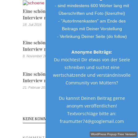
- sind mindestens 600 Wörter lang mit
Eine schöne Mama…Das große Beauty
Überschriften und Foto (lizenzfrei)
Interview mit Tanja!
- "AutorInnenkasten" am Ende des
18. Juli 2016
Beitrags mit Deiner Vorstellung
- Verlinkung Deiner Seite (do follow)
Eine schöne Mama! Das große Beauty
Interview mit Janne!
Anonyme Beiträge:
8. November 2016
Du möchtest Dir etwas von der Seele
schreiben und suchst eine
Eine schöne Mama! Das große Beauty
wertschätzende und verständnisvolle
Interview mit: Dani!
Community von Müttern?
21. Februar 2017
Du kannst Deinen Beitrag gerne
anonym veröffentlichen!
Textvorschläge bitte an:
KEINE KOMMENTARE
fraumutter74@googlemail.com
Schreibe einen Gastbeitrag!
WordPress Popup Free Version
KOMMENTIEREN