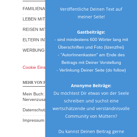
Veröffentliche Deinen Text auf
FAMILIENALLTAG MIT HUMOR
meiner Seite!
LEBEN MIT KINDERN
REISEN MIT KINDERN
Gastbeiträge:
- sind mindestens 600 Wörter lang mit
ELTERN INTERVIEWS
Überschriften und Foto (lizenzfrei)
WERBUNG UND GEWINNSPIELE
- "AutorInnenkasten" am Ende des
Beitrags mit Deiner Vorstellung
Cookie Einstellungen
- Verlinkung Deiner Seite (do follow)
MEHR VON FRAU MUTTER
Anonyme Beiträge:
Du möchtest Dir etwas von der Seele
Mein Buch: Eine Mama am Rande des
Nervenzusammenbruchs
schreiben und suchst eine
wertschätzende und verständnisvolle
Datenschutzerklärung
Community von Müttern?
Impressum
Du kannst Deinen Beitrag gerne