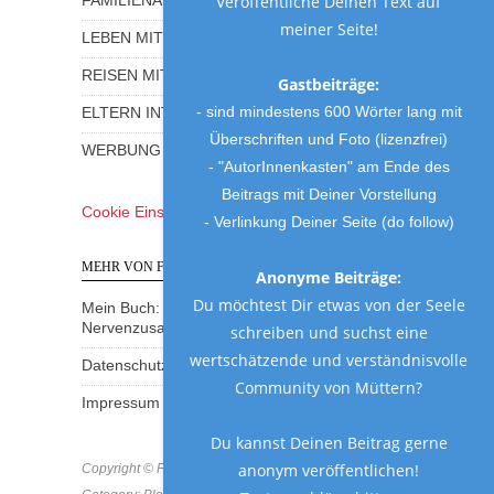
Veröffentliche Deinen Text auf
FAMILIENALLTAG MIT HUMOR
meiner Seite!
LEBEN MIT KINDERN
REISEN MIT KINDERN
Gastbeiträge:
- sind mindestens 600 Wörter lang mit
ELTERN INTERVIEWS
Überschriften und Foto (lizenzfrei)
WERBUNG UND GEWINNSPIELE
- "AutorInnenkasten" am Ende des
Beitrags mit Deiner Vorstellung
Cookie Einstellungen
- Verlinkung Deiner Seite (do follow)
MEHR VON FRAU MUTTER
Anonyme Beiträge:
Du möchtest Dir etwas von der Seele
Mein Buch: Eine Mama am Rande des
Nervenzusammenbruchs
schreiben und suchst eine
wertschätzende und verständnisvolle
Datenschutzerklärung
Community von Müttern?
Impressum
Du kannst Deinen Beitrag gerne
anonym veröffentlichen!
Copyright © Frau Mutter 2018 * https://frau-mutter.com