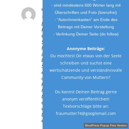
- sind mindestens 600 Wörter lang mit
KERSTIN WILDE
Reply
Überschriften und Foto (lizenzfrei)
10. April 2014 at 7:10 p.m.
- "AutorInnenkasten" am Ende des
Liebe Nina, ihr macht das
Beitrags mit Deiner Vorstellung
Klasse. Was macht denn das
- Verlinkung Deiner Seite (do follow)
Glück des Menschen aus?
Sebastian liebt das Freie,
Anonyme Beiträge:
Pflanzen, kann sic gut
ausdrücken… das ist soooo viel.
Du möchtest Dir etwas von der Seele
Er kann auch mal die
schreiben und suchst eine
Selbstständigkeit leben, wenn
wertschätzende und verständnisvolle
er will. Da gibt es Menschen, die
Community von Müttern?
die Buchführung machen
können; und Sebastian hat die
Ideen und das Handwerkliche.
Du kannst Deinen Beitrag gerne
Die Qual des Abis könnt ihm
anonym veröffentlichen!
ersparen und seine Stärken
Textvorschläge bitte an:
weiter stärken. Das nenn ich
fraumutter74@googlemail.com
Liebe. Kerstin, Schulleiterin
einer Oberschule
Schreibe einen Gastbeitrag!
WordPress Popup Free Version