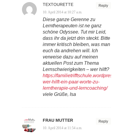
TEXTOURETTE
Reply
10. April 2014 at 10:27 a.m.
Diese ganze Gerenne zu
Lerntherapeuten ist ne ganz
schöne Odyssee. Tut mir Leid,
dass ihr da jetzt drin steckt. Bitte
immer kritisch bleiben, was man
euch da andrehen will. Ich
verweise dazu auf meinen
aktuellen Post zum Thema
Lernschwierigkeiten – wer hilft?
https://familietrifftschule.wordpress.com/2
wer-hilft-ein-paar-worte-zu-
lerntherapie-und-lerncoaching/
viele Grüße, Isa
FRAU MUTTER
Reply
10. April 2014 at 11:54 a.m.