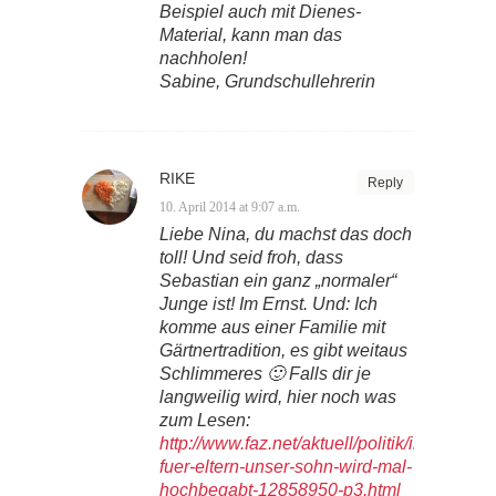
Beispiel auch mit Dienes-
Material, kann man das
nachholen!
Sabine, Grundschullehrerin
RIKE
Reply
10. April 2014 at 9:07 a.m.
Liebe Nina, du machst das doch
toll! Und seid froh, dass
Sebastian ein ganz „normaler“
Junge ist! Im Ernst. Und: Ich
komme aus einer Familie mit
Gärtnertradition, es gibt weitaus
Schlimmeres 🙂 Falls dir je
langweilig wird, hier noch was
zum Lesen:
http://www.faz.net/aktuell/politik/inland/coa
fuer-eltern-unser-sohn-wird-mal-
hochbegabt-12858950-p3.html