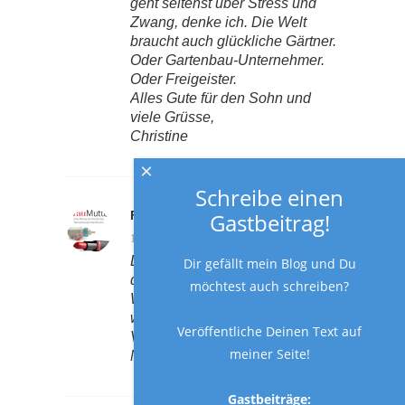
geht seltenst über Stress und
Zwang, denke ich. Die Welt
braucht auch glückliche Gärtner.
Oder Gartenbau-Unternehmer.
Oder Freigeister.
Alles Gute für den Sohn und
viele Grüsse,
Christine
×
Schreibe einen
Gastbeitrag!
FRAU MUTTER
Reply
10. April 2014 at 6:41 p.m.
Liebe Christine, vielen Dank für
Dir gefällt mein Blog und Du
die Beispiele. Ds stimmt, viele
möchtest auch schreiben?
Wege führen nach Rom. Es ist
wichtig als Mutter und Vater, das
Veröffentliche Deinen Text auf
Vetrauen dafür zu haben. LG
meiner Seite!
Nina
Gastbeiträge: