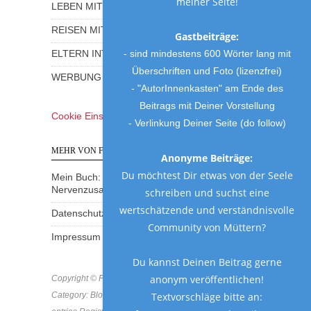
meiner Seite!
LEBEN MIT KINDERN
REISEN MIT KINDERN
Gastbeiträge:
- sind mindestens 600 Wörter lang mit
ELTERN INTERVIEWS
Überschriften und Foto (lizenzfrei)
WERBUNG UND GEWINNSPIELE
- "AutorInnenkasten" am Ende des
Beitrags mit Deiner Vorstellung
Cookie Einstellungen
- Verlinkung Deiner Seite (do follow)
MEHR VON FRAU MUTTER
Anonyme Beiträge:
Du möchtest Dir etwas von der Seele
Mein Buch: Eine Mama am Rande des
Nervenzusammenbruchs
schreiben und suchst eine
wertschätzende und verständnisvolle
Datenschutzerklärung
Community von Müttern?
Impressum
Du kannst Deinen Beitrag gerne
anonym veröffentlichen!
Copyright © Frau Mutter 2018 * https://frau-mutter.com
Category: Blog * MCN: B8MVF-GD8BA-SKD2A * All
Textvorschläge bitte an: