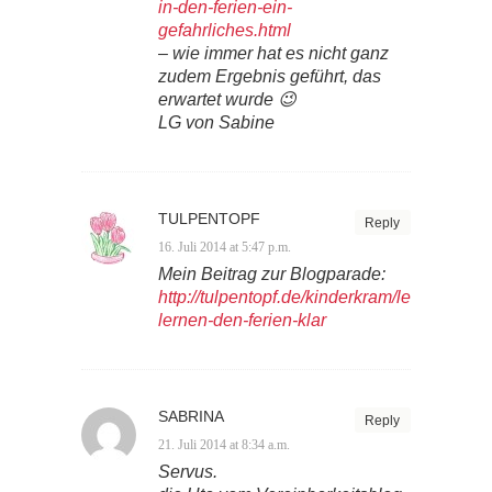
in-den-ferien-ein-
gefahrliches.html
– wie immer hat es nicht ganz
zudem Ergebnis geführt, das
erwartet wurde 😉
LG von Sabine
TULPENTOPF
Reply
16. Juli 2014 at 5:47 p.m.
Mein Beitrag zur Blogparade:
http://tulpentopf.de/kinderkram/leben/blog
lernen-den-ferien-klar
SABRINA
Reply
21. Juli 2014 at 8:34 a.m.
Servus.