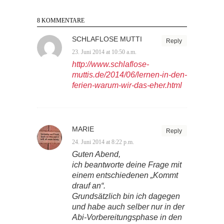
8 KOMMENTARE
SCHLAFLOSE MUTTI
Reply
23. Juni 2014 at 10:50 a.m.
http://www.schlaflose-
muttis.de/2014/06/lernen-in-den-
ferien-warum-wir-das-eher.html
MARIE
Reply
24. Juni 2014 at 8:22 p.m.
Guten Abend,
ich beantworte deine Frage mit
einem entschiedenen „Kommt
drauf an“.
Grundsätzlich bin ich dagegen
und habe auch selber nur in der
Abi-Vorbereitungsphase in den