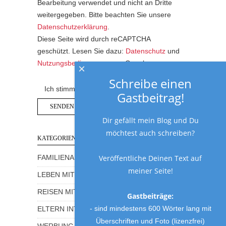
Bearbeitung verwendet und nicht an Dritte
weitergegeben. Bitte beachten Sie unsere
Datenschutzerklärung
.
Diese Seite wird durch reCAPTCHA
geschützt. Lesen Sie dazu:
Datenschutz
und
Nutzungsbedingungen
von Google.
×
Schreibe einen
Ich stimme der Datenschutzerklärung zu.
Gastbeitrag!
Dir gefällt mein Blog und Du
möchtest auch schreiben?
KATEGORIEN
Veröffentliche Deinen Text auf
FAMILIENALLTAG MIT HUMOR
meiner Seite!
LEBEN MIT KINDERN
REISEN MIT KINDERN
Gastbeiträge:
- sind mindestens 600 Wörter lang mit
ELTERN INTERVIEWS
Überschriften und Foto (lizenzfrei)