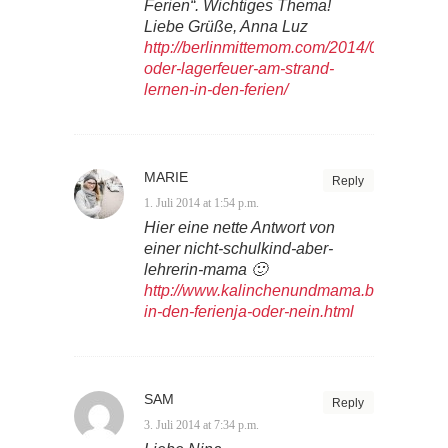
Ferien“. Wichtiges Thema!
Liebe Grüße, Anna Luz
http://berlinmittemom.com/2014/07/01/einm
oder-lagerfeuer-am-strand-
lernen-in-den-ferien/
MARIE
Reply
1. Juli 2014 at 1:54 p.m.
Hier eine nette Antwort von
einer nicht-schulkind-aber-
lehrerin-mama 🙂
http://www.kalinchenundmama.blogspot.de
in-den-ferienja-oder-nein.html
SAM
Reply
3. Juli 2014 at 7:34 p.m.