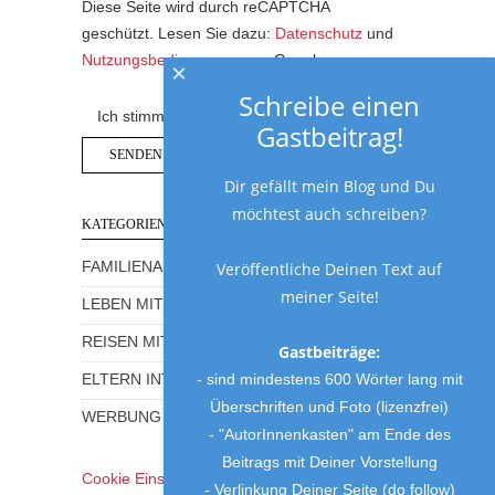
Diese Seite wird durch reCAPTCHA
geschützt. Lesen Sie dazu:
Datenschutz
und
Nutzungsbedingungen
von Google.
×
Schreibe einen
Ich stimme der Datenschutzerklärung zu.
Gastbeitrag!
Dir gefällt mein Blog und Du
möchtest auch schreiben?
KATEGORIEN
Veröffentliche Deinen Text auf
FAMILIENALLTAG MIT HUMOR
meiner Seite!
LEBEN MIT KINDERN
REISEN MIT KINDERN
Gastbeiträge:
- sind mindestens 600 Wörter lang mit
ELTERN INTERVIEWS
Überschriften und Foto (lizenzfrei)
WERBUNG UND GEWINNSPIELE
- "AutorInnenkasten" am Ende des
Beitrags mit Deiner Vorstellung
Cookie Einstellungen
- Verlinkung Deiner Seite (do follow)