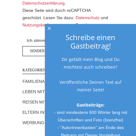
Datenschutzerklärung
.
Diese Seite wird durch reCAPTCHA
geschützt. Lesen Sie dazu:
Datenschutz
und
Nutzungsbedingungen
von Google.
×
Schreibe einen
Ich stimme der Datenschutzerklärung zu.
Gastbeitrag!
Dir gefällt mein Blog und Du
möchtest auch schreiben?
KATEGORIEN
Veröffentliche Deinen Text auf
FAMILIENALLTAG MIT HUMOR
meiner Seite!
LEBEN MIT KINDERN
REISEN MIT KINDERN
Gastbeiträge:
- sind mindestens 600 Wörter lang mit
ELTERN INTERVIEWS
Überschriften und Foto (lizenzfrei)
WERBUNG UND GEWINNSPIELE
- "AutorInnenkasten" am Ende des
Beitrags mit Deiner Vorstellung