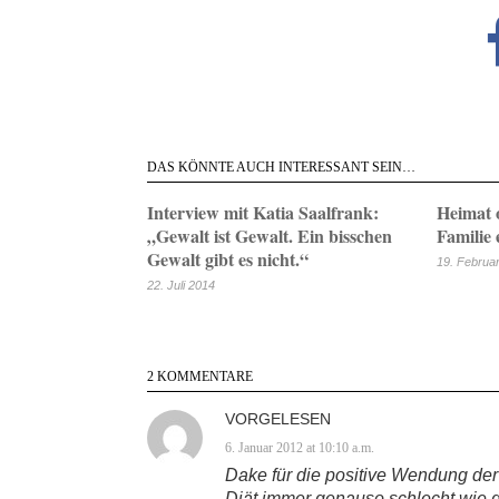
DAS KÖNNTE AUCH INTERESSANT SEIN…
Interview mit Katia Saalfrank:
Heimat 
„Gewalt ist Gewalt. Ein bisschen
Familie
Gewalt gibt es nicht.“
19. Februa
22. Juli 2014
2 KOMMENTARE
VORGELESEN
6. Januar 2012 at 10:10 a.m.
Dake für die positive Wendung der
Diät immer genauso schlecht wie 