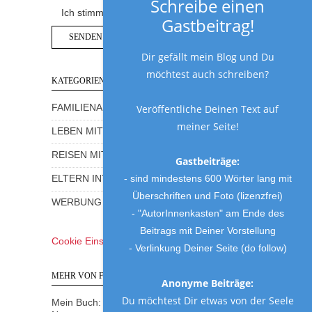
Schreibe einen
Ich stimme der Datenschutzerklärung zu.
Gastbeitrag!
Dir gefällt mein Blog und Du
möchtest auch schreiben?
KATEGORIEN
FAMILIENALLTAG MIT HUMOR
Veröffentliche Deinen Text auf
meiner Seite!
LEBEN MIT KINDERN
REISEN MIT KINDERN
Gastbeiträge:
- sind mindestens 600 Wörter lang mit
ELTERN INTERVIEWS
Überschriften und Foto (lizenzfrei)
WERBUNG UND GEWINNSPIELE
- "AutorInnenkasten" am Ende des
Beitrags mit Deiner Vorstellung
Cookie Einstellungen
- Verlinkung Deiner Seite (do follow)
MEHR VON FRAU MUTTER
Anonyme Beiträge:
Du möchtest Dir etwas von der Seele
Mein Buch: Eine Mama am Rande des