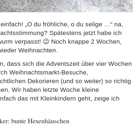
infach! „O du fröhliche, o du selige …“ na,
hnachtsstimmung? Spätestens jetzt habe ich
wurm verpasst! 😉 Noch knappe 2 Wochen,
 wieder Weihnachten.
ön, dass sich die Adventszeit über vier Wochen
urch Weihnachtsmarkt-Besuche,
tlichen Dekorieren (und so weiter) so richtig
en. Wir haben letzte Woche kleine
fach das mit Kleinkindern geht, zeige ich
cker: bunte Hexenhäuschen