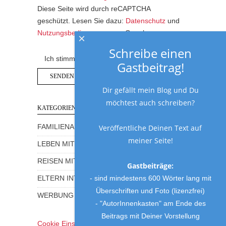
Diese Seite wird durch reCAPTCHA
geschützt. Lesen Sie dazu:
Datenschutz
und
Nutzungsbedingungen
von Google.
×
Schreibe einen
Ich stimme der Datenschutzerklärung zu.
Gastbeitrag!
Dir gefällt mein Blog und Du
möchtest auch schreiben?
KATEGORIEN
Veröffentliche Deinen Text auf
FAMILIENALLTAG MIT HUMOR
meiner Seite!
LEBEN MIT KINDERN
REISEN MIT KINDERN
Gastbeiträge:
- sind mindestens 600 Wörter lang mit
ELTERN INTERVIEWS
Überschriften und Foto (lizenzfrei)
WERBUNG UND GEWINNSPIELE
- "AutorInnenkasten" am Ende des
Beitrags mit Deiner Vorstellung
Cookie Einstellungen