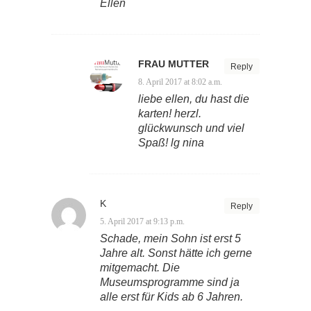
Ellen
FRAU MUTTER
Reply
8. April 2017 at 8:02 a.m.
liebe ellen, du hast die
karten! herzl.
glückwunsch und viel
Spaß! lg nina
K
Reply
5. April 2017 at 9:13 p.m.
Schade, mein Sohn ist erst 5
Jahre alt. Sonst hätte ich gerne
mitgemacht. Die
Museumsprogramme sind ja
alle erst für Kids ab 6 Jahren.