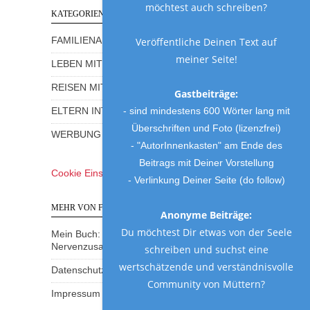
möchtest auch schreiben?
KATEGORIEN
Veröffentliche Deinen Text auf
FAMILIENALLTAG MIT HUMOR
meiner Seite!
LEBEN MIT KINDERN
REISEN MIT KINDERN
Gastbeiträge:
- sind mindestens 600 Wörter lang mit
ELTERN INTERVIEWS
Überschriften und Foto (lizenzfrei)
WERBUNG UND GEWINNSPIELE
- "AutorInnenkasten" am Ende des
Beitrags mit Deiner Vorstellung
Cookie Einstellungen
- Verlinkung Deiner Seite (do follow)
MEHR VON FRAU MUTTER
Anonyme Beiträge:
Du möchtest Dir etwas von der Seele
Mein Buch: Eine Mama am Rande des
Nervenzusammenbruchs
schreiben und suchst eine
wertschätzende und verständnisvolle
Datenschutzerklärung
Community von Müttern?
Impressum