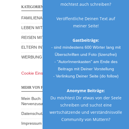
möchtest auch schreiben?
KATEGORIEN
Veröffentliche Deinen Text auf
FAMILIENALLTAG MIT HUMOR
meiner Seite!
LEBEN MIT KINDERN
REISEN MIT KINDERN
Gastbeiträge:
- sind mindestens 600 Wörter lang mit
ELTERN INTERVIEWS
Überschriften und Foto (lizenzfrei)
WERBUNG UND GEWINNSPIELE
- "AutorInnenkasten" am Ende des
Beitrags mit Deiner Vorstellung
Cookie Einstellungen
- Verlinkung Deiner Seite (do follow)
MEHR VON FRAU MUTTER
Anonyme Beiträge:
Du möchtest Dir etwas von der Seele
Mein Buch: Eine Mama am Rande des
Nervenzusammenbruchs
schreiben und suchst eine
wertschätzende und verständnisvolle
Datenschutzerklärung
Community von Müttern?
Impressum