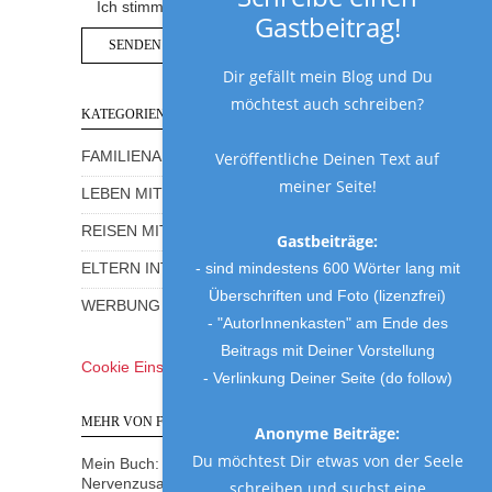
Ich stimme der Datenschutzerklärung zu.
Gastbeitrag!
Dir gefällt mein Blog und Du
möchtest auch schreiben?
KATEGORIEN
FAMILIENALLTAG MIT HUMOR
Veröffentliche Deinen Text auf
meiner Seite!
LEBEN MIT KINDERN
REISEN MIT KINDERN
Gastbeiträge:
- sind mindestens 600 Wörter lang mit
ELTERN INTERVIEWS
Überschriften und Foto (lizenzfrei)
WERBUNG UND GEWINNSPIELE
- "AutorInnenkasten" am Ende des
Beitrags mit Deiner Vorstellung
Cookie Einstellungen
- Verlinkung Deiner Seite (do follow)
MEHR VON FRAU MUTTER
Anonyme Beiträge:
Du möchtest Dir etwas von der Seele
Mein Buch: Eine Mama am Rande des
Nervenzusammenbruchs
schreiben und suchst eine