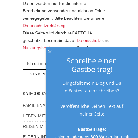
Daten werden nur für die interne
Bearbeitung verwendet und nicht an Dritte
weitergegeben. Bitte beachten Sie unsere
Datenschutzerklärung
.
Diese Seite wird durch reCAPTCHA
geschützt. Lesen Sie dazu:
Datenschutz
und
Nutzungsbedingungen
von Google.
×
Schreibe einen
Ich stimme der Datenschutzerklärung zu.
Gastbeitrag!
Dir gefällt mein Blog und Du
möchtest auch schreiben?
KATEGORIEN
FAMILIENALLTAG MIT HUMOR
Veröffentliche Deinen Text auf
meiner Seite!
LEBEN MIT KINDERN
REISEN MIT KINDERN
Gastbeiträge:
- sind mindestens 600 Wörter lang mit
ELTERN INTERVIEWS