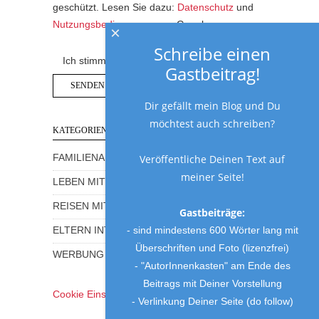
geschützt. Lesen Sie dazu:
Datenschutz
und
Nutzungsbedingungen
von Google.
×
Schreibe einen
Ich stimme der Datenschutzerklärung zu.
Gastbeitrag!
Dir gefällt mein Blog und Du
möchtest auch schreiben?
KATEGORIEN
Veröffentliche Deinen Text auf
FAMILIENALLTAG MIT HUMOR
meiner Seite!
LEBEN MIT KINDERN
REISEN MIT KINDERN
Gastbeiträge:
- sind mindestens 600 Wörter lang mit
ELTERN INTERVIEWS
Überschriften und Foto (lizenzfrei)
WERBUNG UND GEWINNSPIELE
- "AutorInnenkasten" am Ende des
Beitrags mit Deiner Vorstellung
Cookie Einstellungen
- Verlinkung Deiner Seite (do follow)