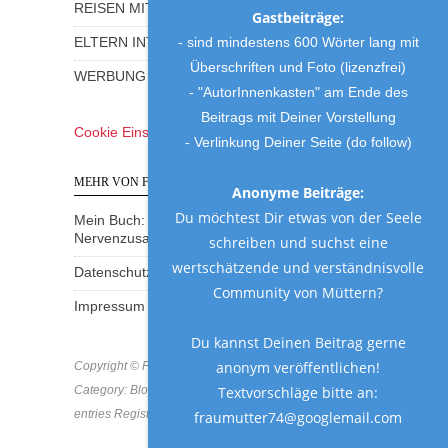
REISEN MIT KINDERN
Gastbeiträge:
- sind mindestens 600 Wörter lang mit
ELTERN INTERVIEWS
Überschriften und Foto (lizenzfrei)
WERBUNG UND GEWINNSPIELE
- "AutorInnenkasten" am Ende des
Beitrags mit Deiner Vorstellung
Cookie Einstellungen
- Verlinkung Deiner Seite (do follow)
MEHR VON FRAU MUTTER
Anonyme Beiträge:
Du möchtest Dir etwas von der Seele
Mein Buch: Eine Mama am Rande des
Nervenzusammenbruchs
schreiben und suchst eine
wertschätzende und verständnisvolle
Datenschutzerklärung
Community von Müttern?
Impressum
Du kannst Deinen Beitrag gerne
anonym veröffentlichen!
Copyright © Frau Mutter 2018 * https://frau-mutter.com
Category: Blog * MCN: B8MVF-GD8BA-SKD2A * All
Textvorschläge bitte an:
entries Registered & Protected
fraumutter74@googlemail.com