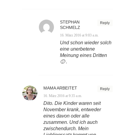
STEPHAN
Reply
SCHMELZ
16. März 2016 at 9:03 a.m.
Und schon wieder solch
eine unerbetene
Meinung eines Dritten
🙂 .
MAMA ARBEITET
Reply
16. März 2016 at 9:35 a.m.
Dito. Die Kinder waren seit
November krank, entweder
eines davon oder alle
zusammen. Und ich auch
zwischendurch. Mein
Lieblingssatz kommt von