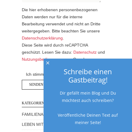
Die hier erhobenen personenbezogenen
Daten werden nur für die interne
Bearbeitung verwendet und nicht an Dritte
weitergegeben. Bitte beachten Sie unsere
Datenschutzerklärung
.
Diese Seite wird durch reCAPTCHA
geschützt. Lesen Sie dazu:
Datenschutz
und
Nutzungsbedingungen
von Google.
×
Schreibe einen
Ich stimme der Datenschutzerklärung zu.
Gastbeitrag!
Dir gefällt mein Blog und Du
möchtest auch schreiben?
KATEGORIEN
Veröffentliche Deinen Text auf
FAMILIENALLTAG MIT HUMOR
meiner Seite!
LEBEN MIT KINDERN