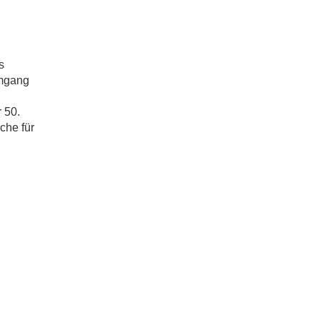
s
Umgang
 50.
che für